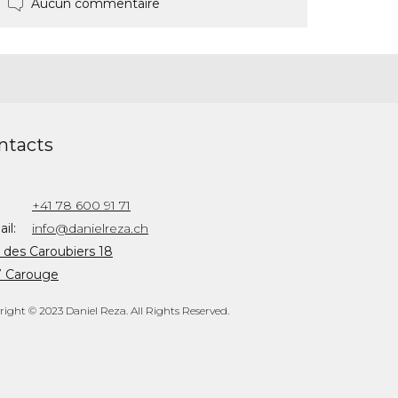
Aucun commentaire
ntacts
+41 78 600 91 71
il:
info@danielreza.ch
 des Caroubiers 18
7 Carouge
ight © 2023 Daniel Reza. All Rights Reserved.