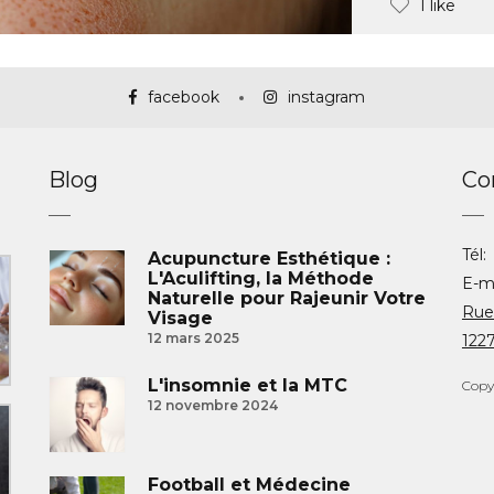
1 like
facebook
instagram
Blog
Co
Tél:
Acupuncture Esthétique :
L'Aculifting, la Méthode
E-ma
Naturelle pour Rajeunir Votre
Rue
Visage
12 mars 2025
122
L'insomnie et la MTC
Copyr
12 novembre 2024
Football et Médecine